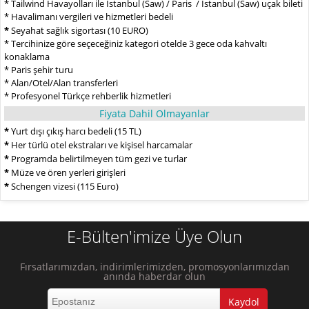
* Tailwind Havayolları ile İstanbul (Saw) / Paris / İstanbul (Saw) uçak bileti
* Havalimanı vergileri ve hizmetleri bedeli
*
Seyahat sağlık sigortası (10 EURO)
* Tercihinize göre seçeceğiniz kategori otelde 3 gece oda kahvaltı
konaklama
* Paris şehir turu
* Alan/Otel/Alan transferleri
* Profesyonel Türkçe rehberlik hizmetleri
Fiyata Dahil Olmayanlar
*
Yurt dışı çıkış harcı bedeli (15 TL)
*
Her türlü otel ekstraları ve kişisel harcamalar
*
Programda belirtilmeyen tüm gezi ve turlar
*
Müze ve ören yerleri girişleri
*
Schengen vizesi (115 Euro)
E-Bülten'imize Üye Olun
Fırsatlarımızdan, indirimlerimizden, promosyonlarımızdan
anında haberdar olun
Kaydol