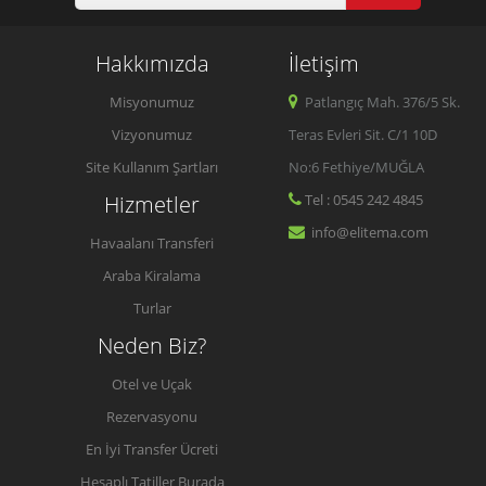
Hakkımızda
İletişim
Misyonumuz
Patlangıç Mah. 376/5 Sk.
Vizyonumuz
Teras Evleri Sit. C/1 10D
Site Kullanım Şartları
No:6 Fethiye/MUĞLA
Hizmetler
Tel : 0545 242 4845
info@elitema.com
Havaalanı Transferi
Araba Kiralama
Turlar
Neden Biz?
Otel ve Uçak
Rezervasyonu
En İyi Transfer Ücreti
Hesaplı Tatiller Burada