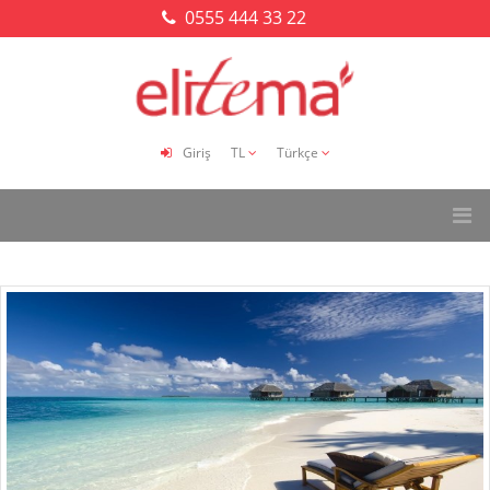
0555 444 33 22
Giriş
TL
Türkçe