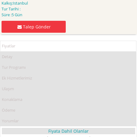
Kalkış:
Istanbul
Tur Tarihi :
Süre :
5 Gün
Talep Gönder
Fiyatlar
Detay
Tur Programı
Ek Hizmetlerimiz
Ulaşım
Konaklama
Ödeme
Yorumlar
Fiyata Dahil Olanlar