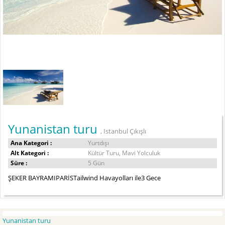
Yunanistan turu
, Istanbul Çıkışlı
Ana Kategori :
Yurtdışı
Alt Kategori :
Kültür Turu, Mavi Yolculuk
Süre :
5 Gün
ŞEKER BAYRAMIPARİSTailwind Havayolları ile3 Gece
Yunanistan turu